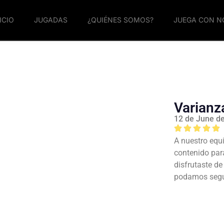
ICIO
JUGADAS
¿QUIÉNES SOMOS?
JUEGA CON 
Varianz
12 de June d
A nuestro equi
contenido par
disfrutaste d
podamos segui