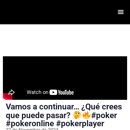
Vamos a continuar… ¿Qué crees
que puede pasar?
#poker
#pokeronline #pokerplayer
22 de November de 2024