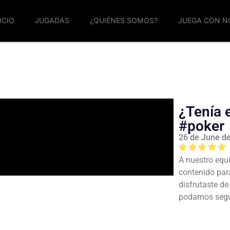
ICIO
JUGADAS
¿QUIÉNES SOMOS?
JUEGA CON 
¿Tenía 
#poker
26 de June d
A nuestro equi
contenido par
disfrutaste d
podamos segui