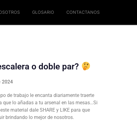
NOSOTROS
GLOSARIO
CONTACTANOS
escalera o doble par?
e 2024
po de trabajo le encanta diariamente traerte
a que lo añadas a tu arsenal en las mesas…Si
e este material dale SHARE y LIKE para que
r brindando lo mejor de nosotros.