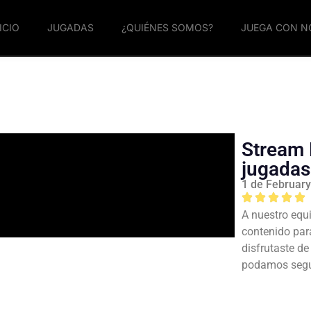
ICIO
JUGADAS
¿QUIÉNES SOMOS?
JUEGA CON 
Stream 
jugadas
1 de Februar
A nuestro equi
contenido par
disfrutaste d
podamos segui