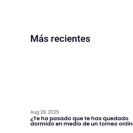
Más recientes
Aug 29, 2025
¿Te ha pasado que te has quedado
dormido en medio de un torneo onlin