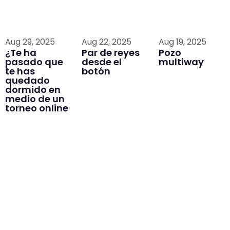
Aug 29, 2025
Aug 22, 2025
Aug 19, 2025
¿Te ha
Par de reyes
Pozo
pasado que
desde el
multiway
te has
botón
quedado
dormido en
medio de un
torneo online