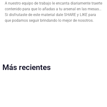
A nuestro equipo de trabajo le encanta diariamente traerte
contenido para que lo añadas a tu arsenal en las mesas…
Si disfrutaste de este material dale SHARE y LIKE para
que podamos seguir brindando lo mejor de nosotros.
Más recientes