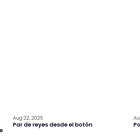
Aug 22, 2025
Au
Par de reyes desde el botón
P
e