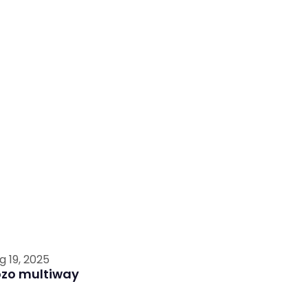
g 19, 2025
ozo multiway