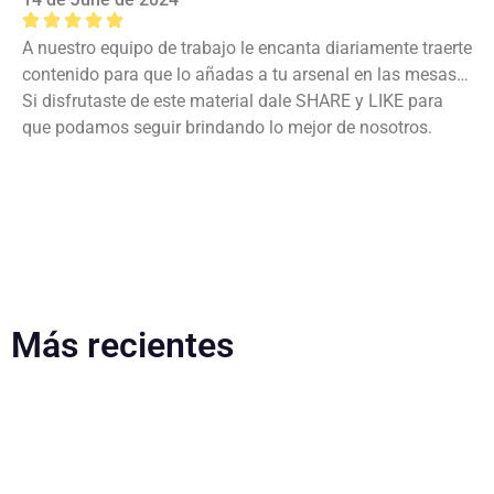
A nuestro equipo de trabajo le encanta diariamente traerte
contenido para que lo añadas a tu arsenal en las mesas…
Si disfrutaste de este material dale SHARE y LIKE para
que podamos seguir brindando lo mejor de nosotros.
Más recientes