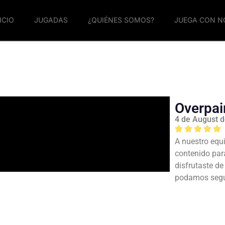
ICIO
JUGADAS
¿QUIÉNES SOMOS?
JUEGA CON 
Overpai
4 de August 
A nuestro equi
contenido par
disfrutaste d
podamos segui