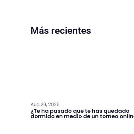
Más recientes
Aug 29, 2025
¿Te ha pasado que te has quedado
dormido en medio de un torneo onlin