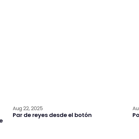
Aug 22, 2025
Au
Par de reyes desde el botón
P
e