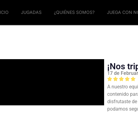
ICIO
JUGADAS
¿QUIÉNES SOMOS?
JUEGA CON 
¡Nos tr
17 de Februa
A nuestro equi
contenido par
disfrutaste d
podamos segui