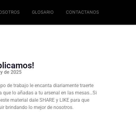
NOSOTROS
GLOSARIO
CONTACTANOS
iplicamos!
ry de 2025
po de trabajo le encanta diariamente traerte
a que lo añadas a tu arsenal en las mesas…Si
e este material dale SHARE y LIKE para que
r brindando lo mejor de nosotros.