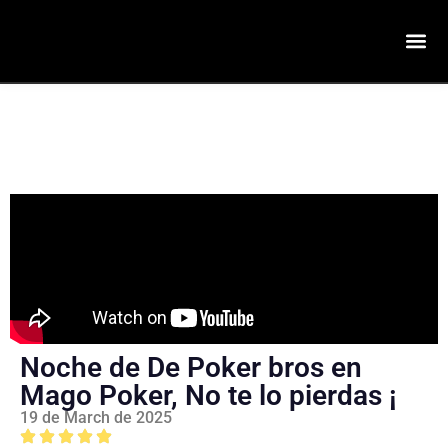
Noche de De Poker bros en
Mago Poker, No te lo pierdas ¡
19 de March de 2025