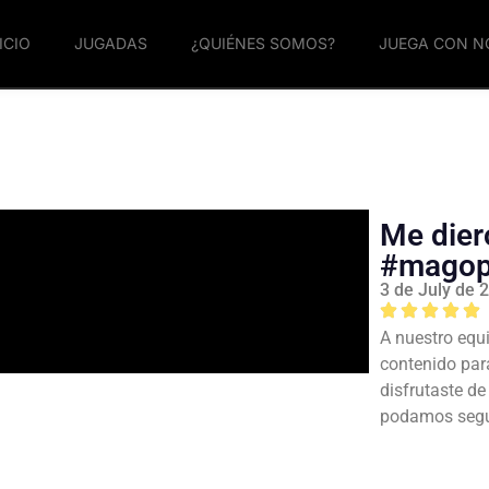
ICIO
JUGADAS
¿QUIÉNES SOMOS?
JUEGA CON 
Me dier
#magop
3 de July de 
A nuestro equi
contenido par
disfrutaste d
podamos segui