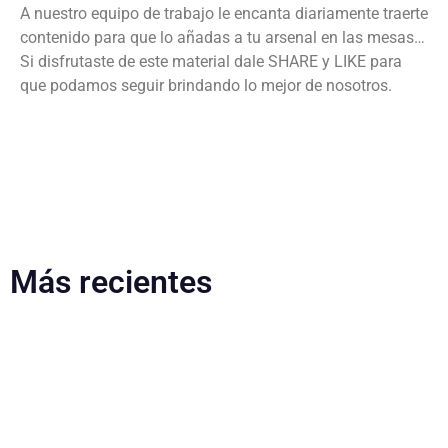
A nuestro equipo de trabajo le encanta diariamente traerte
contenido para que lo añadas a tu arsenal en las mesas…
Si disfrutaste de este material dale SHARE y LIKE para
que podamos seguir brindando lo mejor de nosotros.
Más recientes