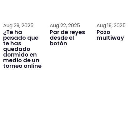
Aug 29, 2025
Aug 22, 2025
Aug 19, 2025
¿Te ha
Par de reyes
Pozo
pasado que
desde el
multiway
te has
botón
quedado
dormido en
medio de un
torneo online