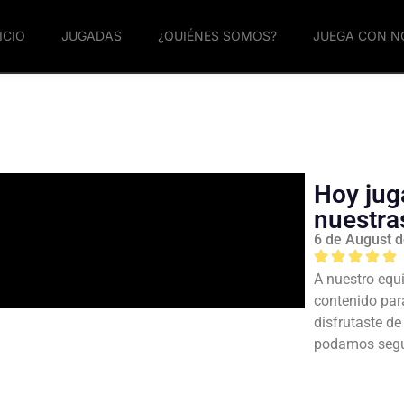
ICIO
JUGADAS
¿QUIÉNES SOMOS?
JUEGA CON 
Hoy jug
nuestra
6 de August 
A nuestro equi
contenido par
disfrutaste d
podamos segui