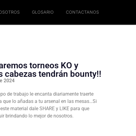
NOSOTROS
GLOSARIO
CONTACTANOS
aremos torneos KO y
s cabezas tendrán bounty!!
de 2024
po de trabajo le encanta diariamente traerte
a que lo añadas a tu arsenal en las mesas…Si
e este material dale SHARE y LIKE para que
r brindando lo mejor de nosotros.