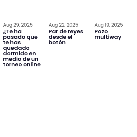
Aug 29, 2025
Aug 22, 2025
Aug 19, 2025
¿Te ha
Par de reyes
Pozo
pasado que
desde el
multiway
te has
botón
quedado
dormido en
medio de un
torneo online