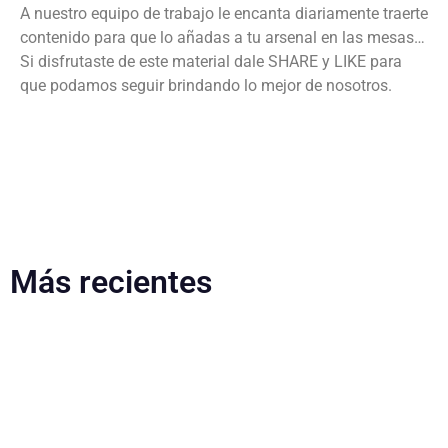
A nuestro equipo de trabajo le encanta diariamente traerte
contenido para que lo añadas a tu arsenal en las mesas…
Si disfrutaste de este material dale SHARE y LIKE para
que podamos seguir brindando lo mejor de nosotros.
Más recientes