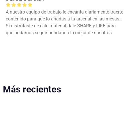
A nuestro equipo de trabajo le encanta diariamente traerte
contenido para que lo añadas a tu arsenal en las mesas…
Si disfrutaste de este material dale SHARE y LIKE para
que podamos seguir brindando lo mejor de nosotros.
Más recientes