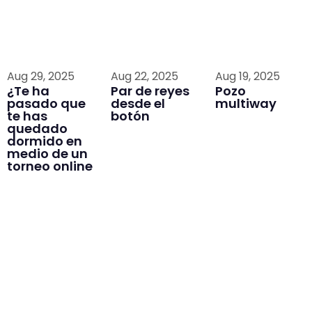
Aug 29, 2025
Aug 22, 2025
Aug 19, 2025
¿Te ha
Par de reyes
Pozo
pasado que
desde el
multiway
te has
botón
quedado
dormido en
medio de un
torneo online