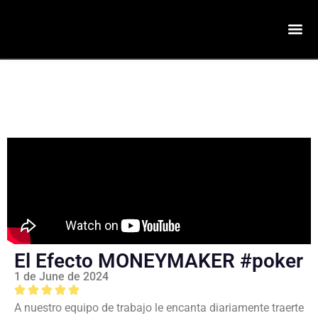
El Efecto MONEYMAKER #poker
1 de June de 2024
A nuestro equipo de trabajo le encanta diariamente traerte