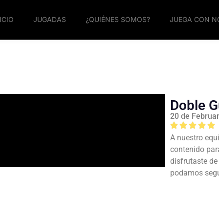
ICIO
JUGADAS
¿QUIÉNES SOMOS?
JUEGA CON 
Doble G
20 de Februa
A nuestro equi
contenido par
disfrutaste d
podamos segui