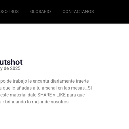
NOSOTROS
GLOSARIO
CONTACTANOS
utshot
ry de 2025
po de trabajo le encanta diariamente traerte
a que lo añadas a tu arsenal en las mesas…Si
e este material dale SHARE y LIKE para que
r brindando lo mejor de nosotros.