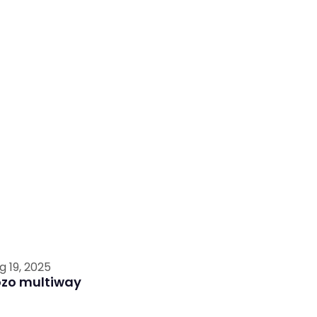
g 19, 2025
ozo multiway