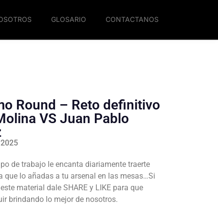
NOSOTROS
GLOSARIO
CONTACTANOS
imo Round – Reto definitivo
Molina VS Juan Pablo
z
 2025
po de trabajo le encanta diariamente traerte
a que lo añadas a tu arsenal en las mesas…Si
e este material dale SHARE y LIKE para que
r brindando lo mejor de nosotros.