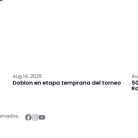
Aug 14, 2025
Au
Doblon en etapa temprana del torneo
50
R
ervados.