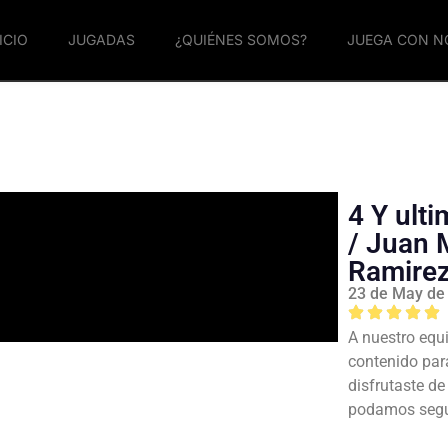
ICIO
JUGADAS
¿QUIÉNES SOMOS?
JUEGA CON 
4 Y ult
/ Juan 
Ramire
23 de May de
A nuestro equi
contenido par
disfrutaste d
podamos segui